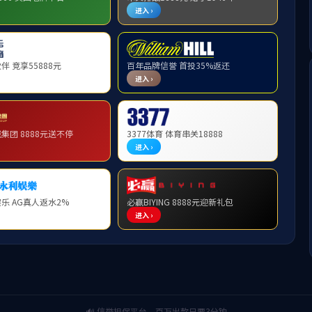
之作，用创新重构人居想象
时，荆门楼市正悄然迎来一场
“
颠覆式创新
”
。太阳成集团tyc122c
宅的固化边界，以
“
负公摊
”
的实在、环幕景观的震撼、全场景配