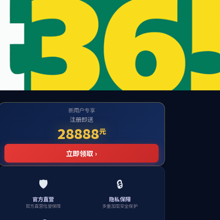
up
企业新闻
加入太阳成集团tyc122cc
全民