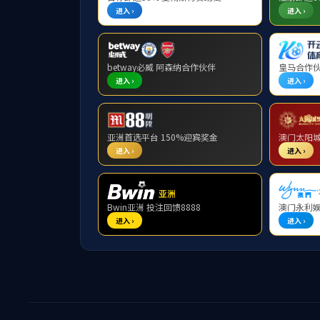
首页
>
企业新闻
>
通知公告