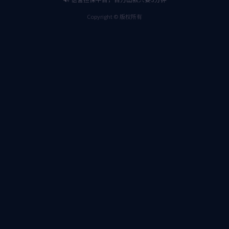
泉云璟|北宸举办
太阳成集团tyc122cc·龙泉云璟
端品质居...
宸举办无人机摄影活动
高端品质居所 敬献城市精英！
MORE...