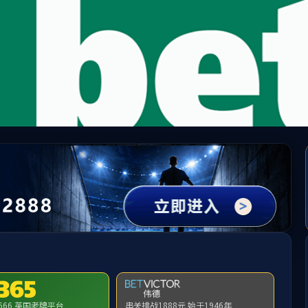
阳成集团(tyc122cc·中国)官网-SunCity Gro
页
关于太阳成集团tyc122cc
楼盘项目